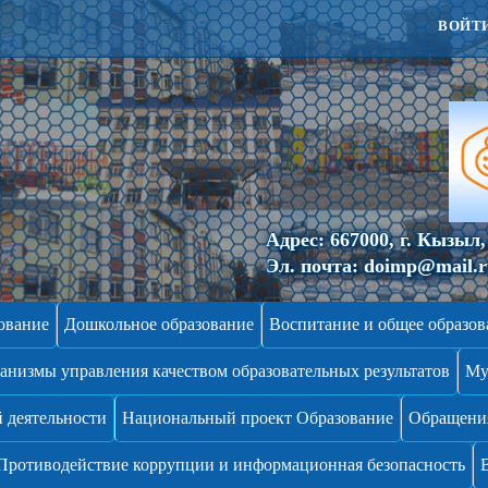
ВОЙТ
Адрес:
667000, г. Кызыл, 
Эл. почта:
doimp@mail.
ование
Дошкольное образование
Воспитание и общее образов
анизмы управления качеством образовательных результатов
Му
 деятельности
Национальный проект Образование
Обращени
Противодействие коррупции и информационная безопасность