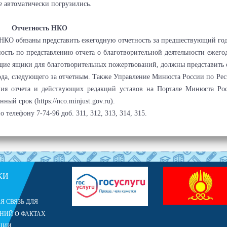
е автоматически погрузились.
Отчетность НКО
е НКО обязаны представить ежегодную отчетность за предшествующий го
ость по представлению отчета о благотворительной деятельности ежего
щие ящики для благотворительных пожертвований, должны представить 
года, следующего за отчетным. Также Управление Минюста России по Ре
ия отчета и действующих редакций уставов на Портале Минюста Рос
й срок (https://nco.minjust.gov.ru).
телефону 7-74-96 доб. 311, 312, 313, 314, 315.
КИ
Я СВЯЗЬ ДЛЯ
НИЙ О ФАКТАХ
ЦИИ