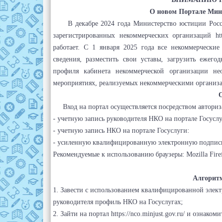
О новом Портале Мин
В декабре 2024 года Министерство юстиции Россий
зарегистрированных некоммерческих организаций http
работает. С 1 января 2025 года все некоммерчески
сведения, разместить свои уставы, загрузить ежег
профиля кабинета некоммерческой организации н
мероприятиях, реализуемых некоммерческими организ
Вход на портал осуществляется посредством авторизац
- учетную запись руководителя НКО на портале Госусл
- учетную запись НКО на портале Госуслуги:
- усиленную квалифицированную электронную подпись 
Рекомендуемые к использованию браузеры: Mozilla Fire
Алгоритм
1. Завести с использованием квалифицированной элек
руководителя профиль НКО на Госуслугах;
2. Зайти на портал https://nco.minjust.gov.ru/ и ознаком