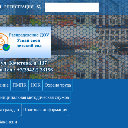
И
РЕГИСТРАЦИЯ
ул. Кочетова, д. 137
ru
Тел.:
+7(39422) 33156
ание
ПМПК
НОК
Охрана труда
ниципальная методическая служба
я граждан
Полезная информация
Вакансии