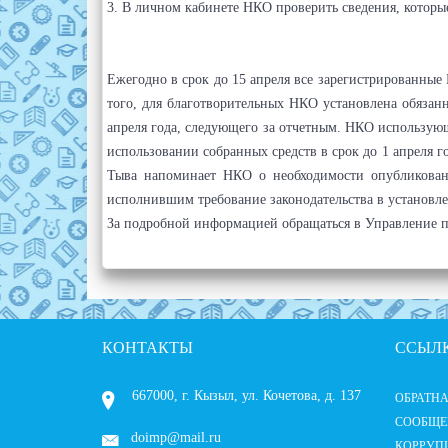
3. В личном кабинете НКО проверить сведения, которы
Ежегодно в срок до 15 апреля все зарегистрированны
того, для благотворительных НКО установлена обязанн
апреля года, следующего за отчетным. НКО использую
использовании собранных средств в срок до 1 апреля 
Тыва напоминает НКО о необходимости опубликован
исполнившим требование законодательства в установленны
За подробной информацией обращаться в Управление по 
КОНТАКТЫ
ССЫЛ
667000, г. Кызыл, ул. Кочетова, д. 137
ОБРАТНА
СООБЩЕ
doimp@mail.ru
КОРРУП