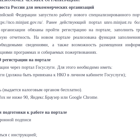
юста России для некоммерческих организаций
ской Федерации запустило работу нового специализированного порт
s://nco.minjust.gov.ru/. Ранее действующий портал unro.minjust.ru б
е организации обязаны пройти регистрацию на портале, заполнить тр
одную отчетность. На новом портале реализована функция заполнени
еобходимыми сведениями, а также возможность размещения инфор
ациями программах и собираемых пожертвованиях.
О регистрации на портале
ии через портал Госуслуги. Для этого необходимо иметь:
уги (должна быть привязана к НКО в личном кабинете Госуслуги);
(выдается налоговым органом бесплатно).
fox не ниже 90, Яндекс.Браузер или Google Chrome.
 подготовки к работе на портале
тронной подписи
иться с инструкцией;