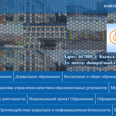
ВОЙТ
Адрес:
667000, г. Кызыл, 
Эл. почта:
doimp@mail.
ование
Дошкольное образование
Воспитание и общее образов
анизмы управления качеством образовательных результатов
Му
 деятельности
Национальный проект Образование
Обращени
Противодействие коррупции и информационная безопасность