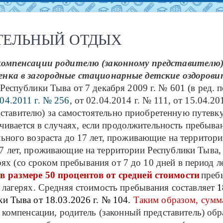
ТЕЛЬНЫЙ ОТДЫХ
компенсации родителю (законному представителю
бенка в загородные стационарные детские оздорови
Республики Тыва от 7 декабря 2009 г. № 601 (в ред. 
.04.2011 г. № 256
, от 02.04.2014 г. № 111, от 15.04.20
ставителю) за самостоятельно приобретенную путевку
чивается в случаях, если продолжительность пребывани
ного возраста до 17 лет, проживающие на территори
о 17 лет, проживающие на территории Республики Тыва
ях (со сроком пребывания от 7 до 10 дней в период 
я
в размере 50 процентов от средней стоимости
преб
лагерях. Средняя стоимость пребывания составляет
1
и Тыва от 18.03.2026 г. № 104.
Таким образом, сумм
е компенсации, родитель (законный представитель) об