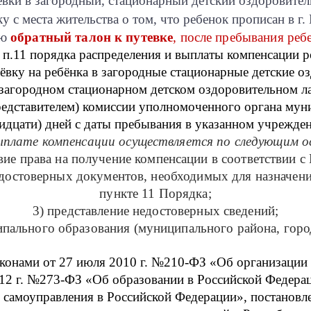
евки в загородный, стационарный детский оздоровител
ку с места жительства о том, что ребенок прописан в г.
ию
обратный талон к путевке
, после пребывания реб
 п.11 порядка распределения и выплаты компенсации р
вку на ребёнка в загородные стационарные детские о
агородном стационарном детском оздоровительном лаге
едставителем) комиссии уполномоченного органа муни
идцати) дней с даты пребывания в указанном учрежде
ыплате компенсации осуществляется по следующим о
твие права на получение компенсации в соответствии с
едостоверных документов, необходимых для назначен
пункте 11 Порядка;
3) представление недостоверных сведений;
ипального образования (муниципального района, горо
аконами от 27 июля 2010 г. №210-ФЗ «Об организации 
012 г. №273-ФЗ «Об образовании в Российской Федерац
самоуправления в Российской Федерации», постановл