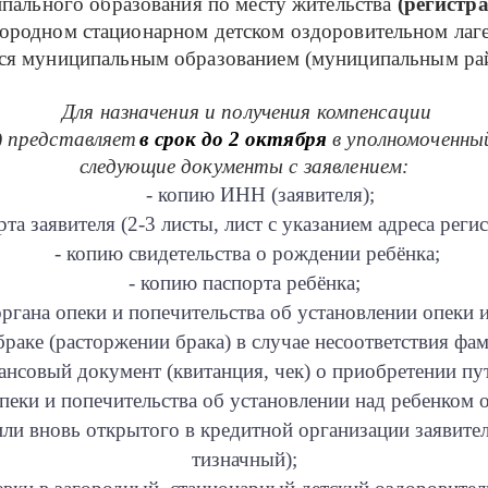
ального образования по месту жительства
(регистр
городном стационарном детском оздоровительном лаге
тся муниципальным образованием (муниципальным рай
Для назначения и получения компенсации
) представляет
в срок до 2 октября
в уполномоченны
следующие документы с заявлением:
- копию ИНН (заявителя);
рта заявителя (2-3 листы, лист с указанием адреса
- копию свидетельства о рождении ребёнка;
- копию паспорта ребёнка;
ргана опеки и попечительства об установлении опеки и
браке (расторжении брака) в случае несоответствия фа
ансовый документ (квитанция, чек) о приобретении пу
пеки и попечительства об установлении над ребенком 
ли вновь открытого в кредитной организации заявителя
тизначный);