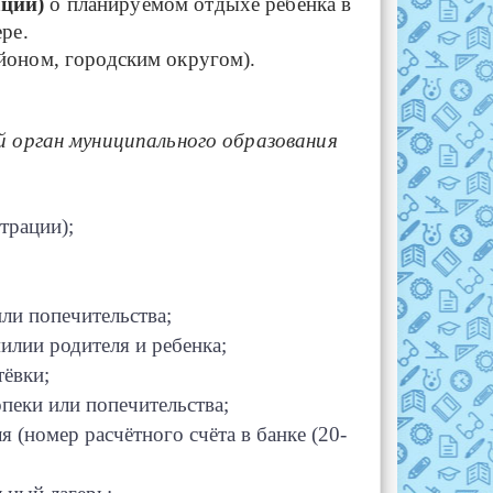
ации)
о планируемом отдыхе ребенка в
ре.
оном, городским округом).
й орган муниципального образования
 регистрации);
ли попечительства;
милии родителя и ребенка;
тёвки;
опеки или попечительства;
 (номер расчётного счёта в банке (20-