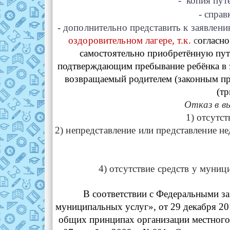
- копия пут
-
c
прав
-
дополнительно представить к заявлен
оздоровительном лагере, т.к.
с
огласно
самостоятельно приобретённую путё
подтверждающим пребывание ребёнка в з
возвращаемый родителем (законным пр
(тр
Отказ в в
1) отсутс
2) непредставление или представление н
4) отсутствие средств у муниц
В соответствии с Федеральными з
муниципальных услуг», от 29 декабря 2
общих принципах организации местного 