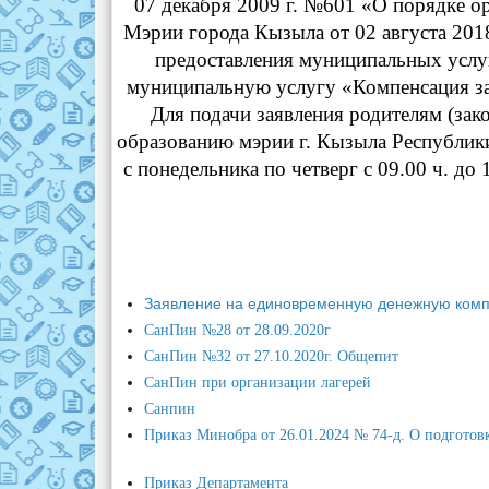
07 декабря 2009 г. №601 «О порядке о
Мэрии города Кызыла от 02 августа 201
предоставления муниципальных услуг
муниципальную услугу «Компенсация за
Для подачи заявления родителям (зак
образованию мэрии г. Кызыла Республики 
с понедельника по четверг с
09.00 ч.
до 
Заявление на единовременную денежную компенсаци
СанПин №28 от 28.09.2020г
СанПин №32 от 27.10.2020г. Общепит
СанПин при организации лагерей
Санпин
Приказ Минобра от 26.01.2024 № 74-д. О подготов
Приказ Департамента