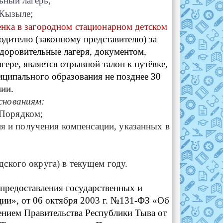
ьный лагерь;
 Кызыле;
енка в загородном стационарном детском
одителю (законному представителю) за
здоровительные лагеря, документом,
ре, является отрывной талон к путёвке,
ципального образования не позднее 30
нии.
снованиям:
 Порядком;
ия и получения компенсации, указанных в
дского округа) в текущем году.
предоставления государственных и
ии», от 06 октября 2003 г. №131-ФЗ «Об
ением Правительства Республики Тыва от