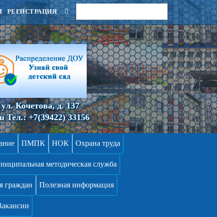
И
РЕГИСТРАЦИЯ
ул. Кочетова, д. 137
ru
Тел.:
+7(39422) 33156
ание
ПМПК
НОК
Охрана труда
ниципальная методическая служба
я граждан
Полезная информация
Вакансии