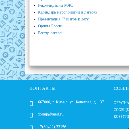
Рекомендации МЧС
Календарь мероприятий в лагерях
Презентация "7 шагов к лету"
Орлята России
Реестр лагерей
КОНТАКТЫ
ССЫЛ
667000, г. Кызыл, ул. Кочетова, д. 137
ОБРАТНА
СООБЩЕ
doimp@mail.ru
КОРРУП
+7(39422) 33156