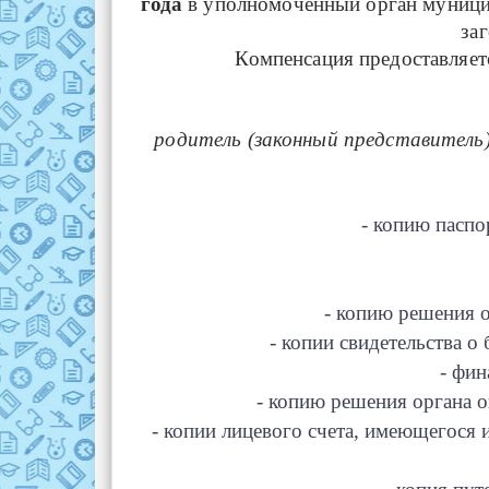
года
в уполномоченный орган муницип
за
Компенсация предоставляе
родитель (законный представитель
- копию паспо
- копию решения о
- копии свидетельства о 
- фин
- копию решения органа о
- копии лицевого счета, имеющегося и